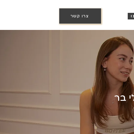
צרו קשר
ו
י בר