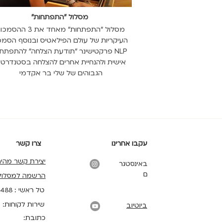
מסלו
ל "התפתחות
"
מסלול "התפתחות" מאחד את 3 ההס
העיקריות של עולם הפילאטיס ובנוסף הסמ
NLP פרקטישינר "תודעת הצלחה" להתפתח
אישית ולהנחיית אחרים להצלחה בסטנדרטי
הגבוהים של שלי בר אקדמי
עקבו אחרינו
צרו קשר
יצירת קשר מהי
באינסטגר
ם
הרשמה למסלול
טל ראשי : 039191488
שירות לקוחות: 0532435557
ביוטיוב
כתובת: