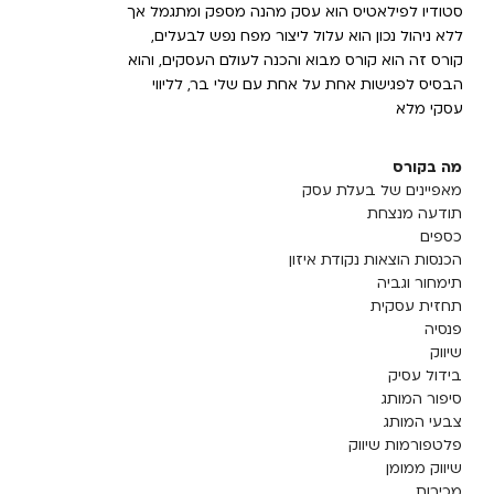
סטודיו לפילאטיס הוא עסק מהנה מספק ומתגמל אך
ללא ניהול נכון הוא עלול ליצור מפח נפש לבעלים,
קורס זה הוא קורס מבוא והכנה לעולם העסקים, והוא
הבסיס לפגישות אחת על אחת עם שלי בר, לליווי
עסקי מלא
מה בקורס
מאפיינים של בעלת עסק
תודעה מנצחת
כספים
הכנסות הוצאות נקודת איזון
תימחור וגביה
תחזית עסקית
פנסיה
שיווק
בידול עסיק
סיפור המותג
צבעי המותג
פלטפורמות שיווק
שיווק ממומן
מכירות