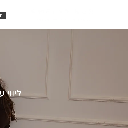
הא
ליווי