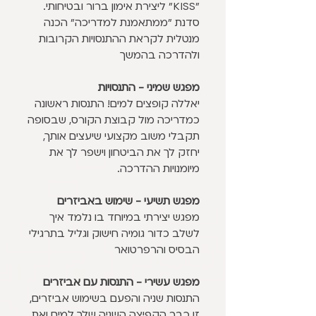
"KISS" ליצירת אימון ברור ובטיחותי.
סדנת "ממתאמנת למדריכה" הכנה
מנטלית לקראת ההתנסויות הקרובות
ולהדרכה בהמשך
מפגש שמיני - התנסויות
יאללה קופצים למים! התנסות ראשונה
כמדריכה מול קבוצת הקורס, שבסופה
תקבלי משוב מקצועי שיעצים אותך,
יחזק לך את הביטחון וישפר לך את
מיומנויות ההדרכה.
מפגש תשיעי - שימוש באביזרים
מפגש יצירתי במיוחד בו נלמד איך
לשלב כדור גומיה חישוק וגליל בתרגילי
הבסיס והרפרטואר
מפגש עשירי - התנסות עם אביזרים
התנסות שניה והפעם בשימוש אביזרים,
זו כבר הקפיצה השניה שלך למים ואת