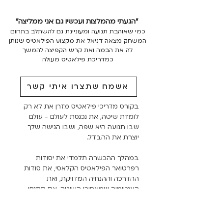
"הגעתי מהמלצות ועכשיו גם אני ממליצה"
כמי שאוהבת תנועה ומעוניינת גם להשתלב בתחום
המשחק מצאה דניאל את מקצוע הפילאטיס שנותן
לה את הבמה ואת קרש הקפיצה להמשך
כמדריכת פילאטיס מעולה
אשמח שתצרו איתי קשר
בקורס מדריכי פילאטיס מזרן את לא רק
לומדת שיטה, את נכנסת לעולם - עולם
שבו תנועה היא שפה, ושבו הגישה שלך
יוצרת את ההבדל.
במהלך ההכשרה תלמדי את יסודות
רפרטואר הפילאטיס הקלאסי, את סודות
ההדרכה וההנחיה המדויקת, ואת
האנטומיה שמאחורי השיטה. את תתנסי
בהדרכת קבוצות ובהתאמת השיעור
לאוכלוסיות מגוונות, בשילוב אביזרים